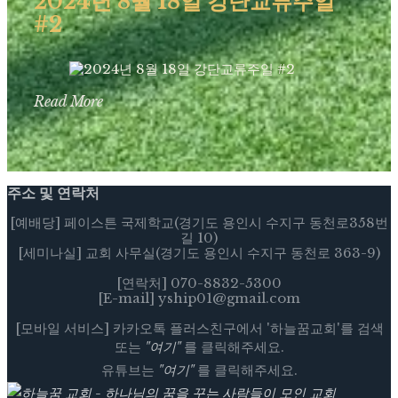
2024년 8월 18일 강단교류주일
#2
Read More
주소 및 연락처
[예배당] 페이스튼 국제학교(경기도 용인시 수지구 동천로358번
길 10)
[세미나실] 교회 사무실(경기도 용인시 수지구 동천로 363-9)
[연락처] 070-8832-5300
[E-mail] yship01@gmail.com
[모바일 서비스] 카카오톡 플러스친구에서 '하늘꿈교회'를 검색
또는
"여기"
를 클릭해주세요.
유튜브는
"여기"
를 클릭해주세요.