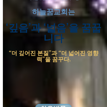
하늘꿈교회는
‘깊음’과 ‘넓음’을 꿈꿉
니다
“더 깊어진 본질”과 “더 넓어진 영향
력”을 꿈꾸다.