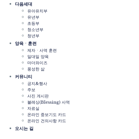
다음세대
유아유치부
유년부
초등부
청소년부
청년부
양육ㆍ훈련
제자ㆍ사역 훈련
일대일 양육
마더와이즈
풍성한 삶
커뮤니티
공지&행사
주보
사진 게시판
블레싱(Blessing) 사역
자료실
온라인 중보기도 카드
온라인 건의사항 카드
오시는 길