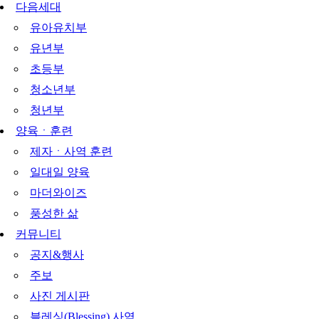
다음세대
유아유치부
유년부
초등부
청소년부
청년부
양육ㆍ훈련
제자ㆍ사역 훈련
일대일 양육
마더와이즈
풍성한 삶
커뮤니티
공지&행사
주보
사진 게시판
블레싱(Blessing) 사역