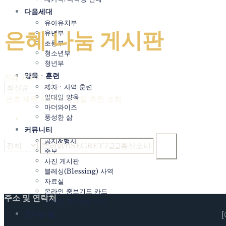
다음세대
유아유치부
은혜 나눔 게시판
유년부
초등부
청소년부
청년부
Home
/
은혜 나눔 게시판
양육ㆍ훈련
전체 17,677
제자ㆍ사역 훈련
일대일 양육
번호
제목
작성자
작성일
추천
조회
마더와이즈
풍성한 삶
1
커뮤니티
공지&행사
검색
주보
사진 게시판
글쓰기
블레싱(Blessing) 사역
Powered by KBoard
자료실
온라인 중보기도 카드
주소 및 연락처
온라인 건의사항 카드
오시는 길