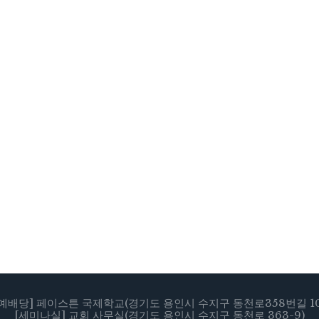
[예배당] 페이스튼 국제학교(경기도 용인시 수지구 동천로358번길 10
[세미나실] 교회 사무실(경기도 용인시 수지구 동천로 363-9)