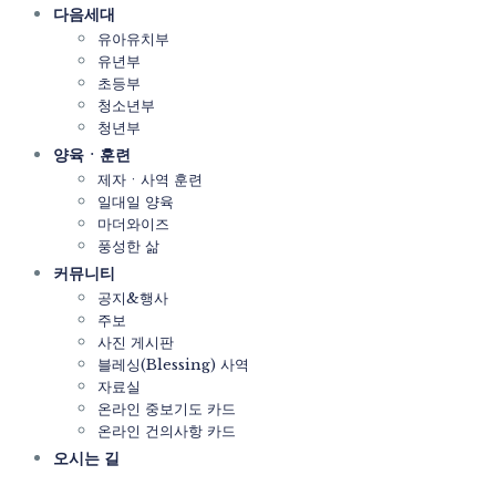
다음세대
유아유치부
유년부
초등부
청소년부
청년부
양육ㆍ훈련
제자ㆍ사역 훈련
일대일 양육
마더와이즈
풍성한 삶
커뮤니티
공지&행사
주보
사진 게시판
블레싱(Blessing) 사역
자료실
온라인 중보기도 카드
온라인 건의사항 카드
오시는 길