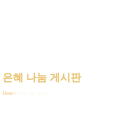
은혜 나눔 게시판
Home
/
은혜 나눔 게시판
전체 17,709
번호
제목
작성자
작성일
추천
조회
1