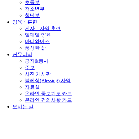
초등부
청소년부
청년부
양육ㆍ훈련
제자ㆍ사역 훈련
일대일 양육
마더와이즈
풍성한 삶
커뮤니티
공지&행사
주보
사진 게시판
블레싱(Blessing) 사역
자료실
온라인 중보기도 카드
온라인 건의사항 카드
오시는 길