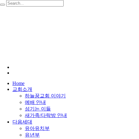
Home
교회소개
하늘꿈교회 이야기
예배 안내
섬기는 이들
새가족/다락방 안내
다음세대
유아유치부
유년부