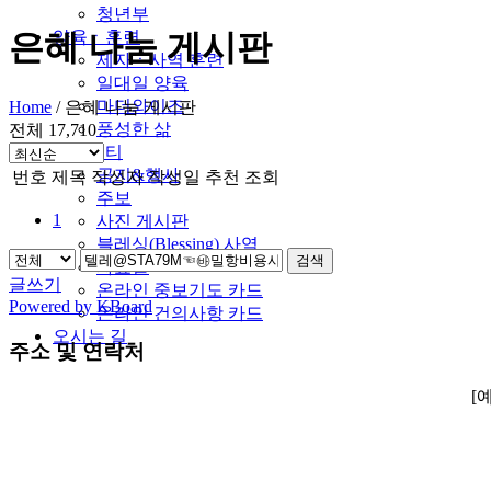
청년부
양육ㆍ훈련
은혜 나눔 게시판
제자ㆍ사역 훈련
일대일 양육
마더와이즈
Home
/
은혜 나눔 게시판
풍성한 삶
전체 17,710
커뮤니티
공지&행사
번호
제목
작성자
작성일
추천
조회
주보
1
사진 게시판
블레싱(Blessing) 사역
검색
자료실
글쓰기
온라인 중보기도 카드
Powered by KBoard
온라인 건의사항 카드
오시는 길
주소 및 연락처
[