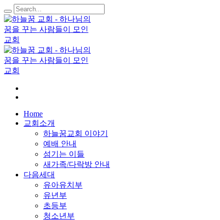
Home
교회소개
하늘꿈교회 이야기
예배 안내
섬기는 이들
새가족/다락방 안내
다음세대
유아유치부
유년부
초등부
청소년부