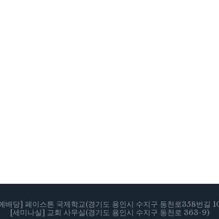
[예배당] 페이스튼 국제학교(경기도 용인시 수지구 동천로358번길 10
[세미나실] 교회 사무실(경기도 용인시 수지구 동천로 363-9)