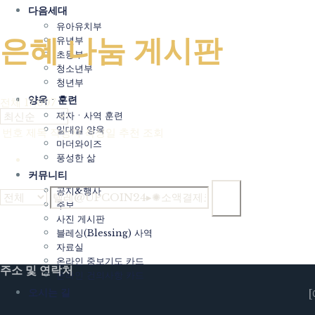
다음세대
유아유치부
은혜 나눔 게시판
유년부
초등부
청소년부
청년부
Home
/
은혜 나눔 게시판
양육ㆍ훈련
전체 17,697
제자ㆍ사역 훈련
일대일 양육
번호
제목
작성자
작성일
추천
조회
마더와이즈
풍성한 삶
1
커뮤니티
공지&행사
검색
주보
사진 게시판
글쓰기
블레싱(Blessing) 사역
Powered by KBoard
자료실
온라인 중보기도 카드
주소 및 연락처
온라인 건의사항 카드
오시는 길