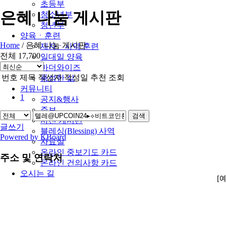
초등부
은혜 나눔 게시판
청소년부
청년부
양육ㆍ훈련
Home
/
은혜 나눔 게시판
제자ㆍ사역 훈련
전체 17,700
일대일 양육
마더와이즈
번호
제목
작성자
작성일
추천
조회
풍성한 삶
커뮤니티
1
공지&행사
주보
검색
사진 게시판
글쓰기
블레싱(Blessing) 사역
Powered by KBoard
자료실
온라인 중보기도 카드
주소 및 연락처
온라인 건의사항 카드
오시는 길
[