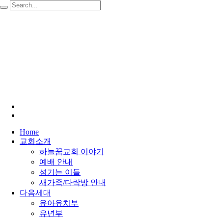
Home
교회소개
하늘꿈교회 이야기
예배 안내
섬기는 이들
새가족/다락방 안내
다음세대
유아유치부
유년부