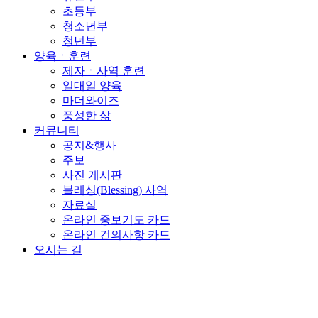
초등부
청소년부
청년부
양육ㆍ훈련
제자ㆍ사역 훈련
일대일 양육
마더와이즈
풍성한 삶
커뮤니티
공지&행사
주보
사진 게시판
블레싱(Blessing) 사역
자료실
온라인 중보기도 카드
온라인 건의사항 카드
오시는 길