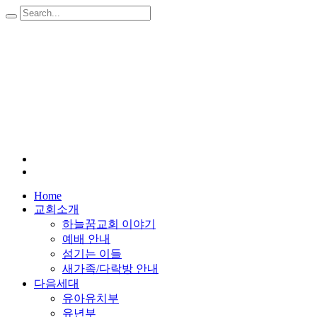
Home
교회소개
하늘꿈교회 이야기
예배 안내
섬기는 이들
새가족/다락방 안내
다음세대
유아유치부
유년부