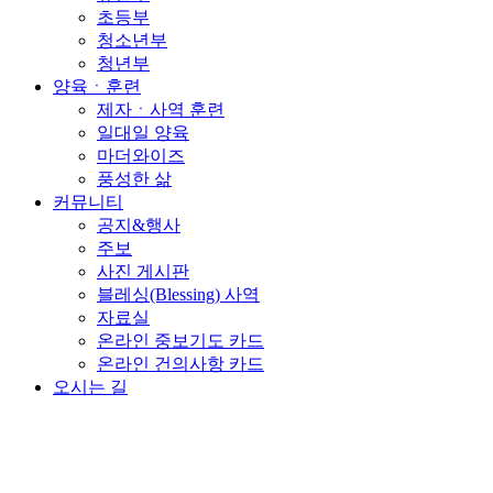
초등부
청소년부
청년부
양육ㆍ훈련
제자ㆍ사역 훈련
일대일 양육
마더와이즈
풍성한 삶
커뮤니티
공지&행사
주보
사진 게시판
블레싱(Blessing) 사역
자료실
온라인 중보기도 카드
온라인 건의사항 카드
오시는 길