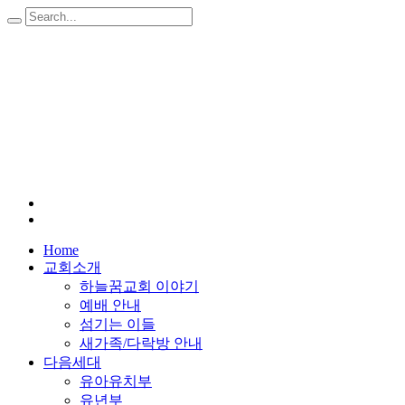
Home
교회소개
하늘꿈교회 이야기
예배 안내
섬기는 이들
새가족/다락방 안내
다음세대
유아유치부
유년부