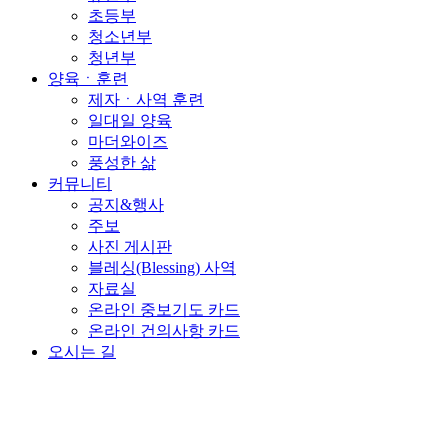
초등부
청소년부
청년부
양육ㆍ훈련
제자ㆍ사역 훈련
일대일 양육
마더와이즈
풍성한 삶
커뮤니티
공지&행사
주보
사진 게시판
블레싱(Blessing) 사역
자료실
온라인 중보기도 카드
온라인 건의사항 카드
오시는 길