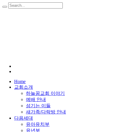
Home
교회소개
하늘꿈교회 이야기
예배 안내
섬기는 이들
새가족/다락방 안내
다음세대
유아유치부
유년부