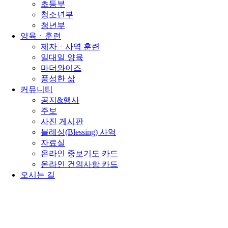
초등부
청소년부
청년부
양육ㆍ훈련
제자ㆍ사역 훈련
일대일 양육
마더와이즈
풍성한 삶
커뮤니티
공지&행사
주보
사진 게시판
블레싱(Blessing) 사역
자료실
온라인 중보기도 카드
온라인 건의사항 카드
오시는 길