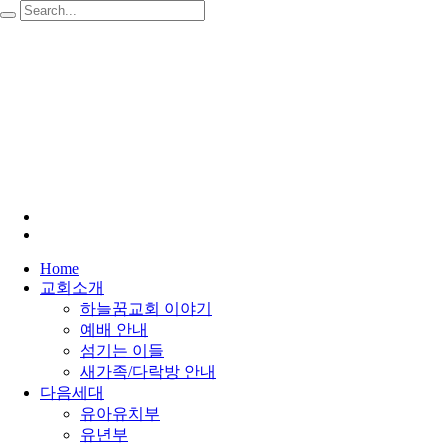
Home
교회소개
하늘꿈교회 이야기
예배 안내
섬기는 이들
새가족/다락방 안내
다음세대
유아유치부
유년부