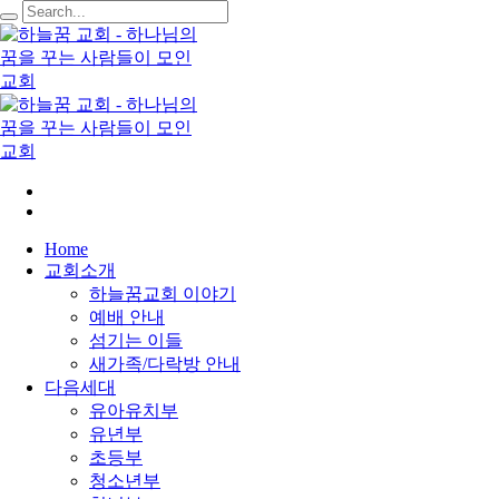
Home
교회소개
하늘꿈교회 이야기
예배 안내
섬기는 이들
새가족/다락방 안내
다음세대
유아유치부
유년부
초등부
청소년부