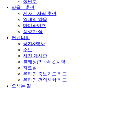
청년부
양육ㆍ훈련
제자ㆍ사역 훈련
일대일 양육
마더와이즈
풍성한 삶
커뮤니티
공지&행사
주보
사진 게시판
블레싱(Blessing) 사역
자료실
온라인 중보기도 카드
온라인 건의사항 카드
오시는 길