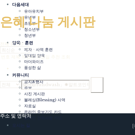
다음세대
유아유치부
은혜 나눔 게시판
유년부
초등부
청소년부
청년부
Home
/
은혜 나눔 게시판
양육ㆍ훈련
전체 17,710
제자ㆍ사역 훈련
일대일 양육
번호
제목
작성자
작성일
추천
조회
마더와이즈
풍성한 삶
1
커뮤니티
공지&행사
검색
주보
사진 게시판
글쓰기
블레싱(Blessing) 사역
Powered by KBoard
자료실
온라인 중보기도 카드
주소 및 연락처
온라인 건의사항 카드
오시는 길