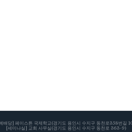
[예배당] 페이스튼 국제학교(경기도 용인시 수지구 동천로358번길 10
[세미나실] 교회 사무실(경기도 용인시 수지구 동천로 363-9)