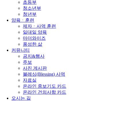
초등부
청소년부
청년부
양육ㆍ훈련
제자ㆍ사역 훈련
일대일 양육
마더와이즈
풍성한 삶
커뮤니티
공지&행사
주보
사진 게시판
블레싱(Blessing) 사역
자료실
온라인 중보기도 카드
온라인 건의사항 카드
오시는 길