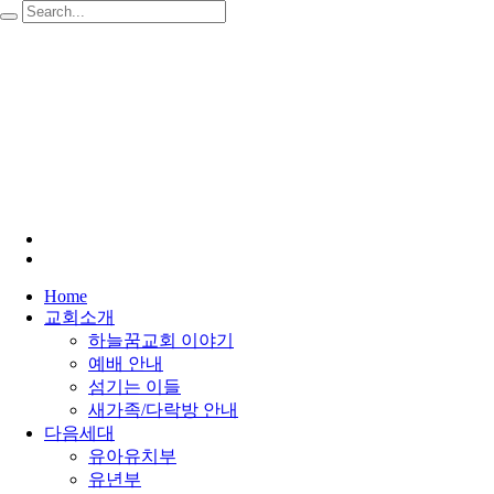
Home
교회소개
하늘꿈교회 이야기
예배 안내
섬기는 이들
새가족/다락방 안내
다음세대
유아유치부
유년부