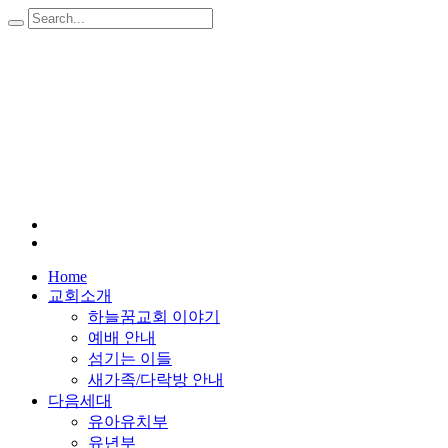
Home
교회소개
하늘꿈교회 이야기
예배 안내
섬기는 이들
새가족/다락방 안내
다음세대
유아유치부
유년부