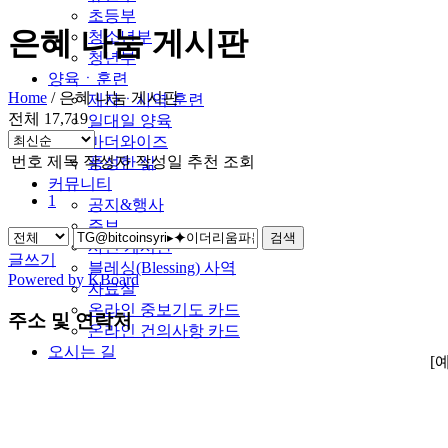
초등부
은혜 나눔 게시판
청소년부
청년부
양육ㆍ훈련
Home
/
은혜 나눔 게시판
제자ㆍ사역 훈련
전체 17,719
일대일 양육
마더와이즈
번호
제목
작성자
작성일
추천
조회
풍성한 삶
커뮤니티
1
공지&행사
주보
검색
사진 게시판
글쓰기
블레싱(Blessing) 사역
Powered by KBoard
자료실
온라인 중보기도 카드
주소 및 연락처
온라인 건의사항 카드
오시는 길
[