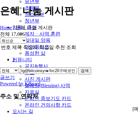
유년부
초등부
은혜 나눔 게시판
청소년부
청년부
양육ㆍ훈련
Home
/
은혜 나눔 게시판
제자ㆍ사역 훈련
전체 17,696
일대일 양육
마더와이즈
번호
제목
작성자
작성일
추천
조회
풍성한 삶
1
커뮤니티
공지&행사
검색
주보
글쓰기
사진 게시판
Powered by KBoard
블레싱(Blessing) 사역
자료실
주소 및 연락처
온라인 중보기도 카드
온라인 건의사항 카드
[
오시는 길