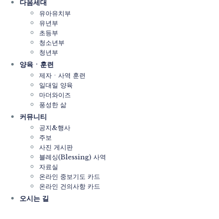
다음세대
유아유치부
유년부
초등부
청소년부
청년부
양육ㆍ훈련
제자ㆍ사역 훈련
일대일 양육
마더와이즈
풍성한 삶
커뮤니티
공지&행사
주보
사진 게시판
블레싱(Blessing) 사역
자료실
온라인 중보기도 카드
온라인 건의사항 카드
오시는 길