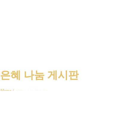
은혜 나눔 게시판
Home
/
은혜 나눔 게시판
전체 17,703
번호
제목
작성자
작성일
추천
조회
1